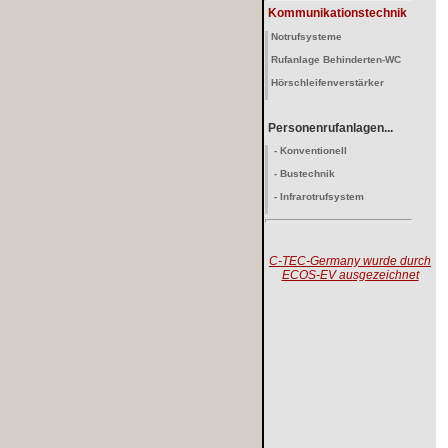
Kommunikationstechnik
Notrufsysteme
Rufanlage Behinderten-WC
Hörschleifenverstärker
Personenrufanlagen...
- Konventionell
- Bustechnik
- Infrarotrufsystem
C-TEC-Germany wurde durch
ECOS-EV ausgezeichnet