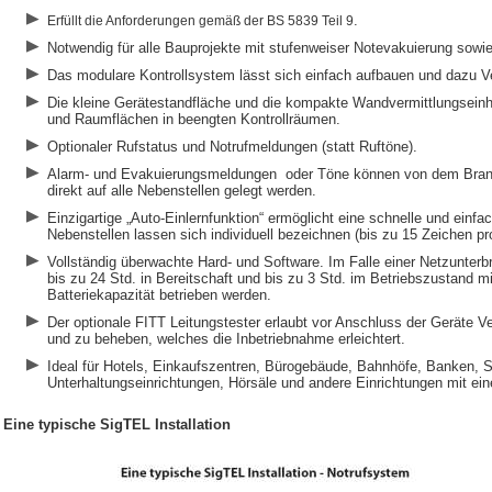
.
Erfüllt die Anforderungen gemäß der BS 5839 Teil 9
Notwendig für alle Bauprojekte mit stufenweiser Notevakuierung sowie
Das modulare Kontrollsystem lässt sich einfach aufbauen und dazu V
Die kleine Gerätestandfläche und die kompakte Wandvermittlungseinhe
und Raumflächen in beengten Kontrollräumen.
Optionaler Rufstatus und Notrufmeldungen (statt Ruftöne).
Alarm- und Evakuierungsmeldungen oder Töne können von dem Bran
direkt auf alle Nebenstellen gelegt werden.
Einzigartige „Auto-Einlernfunktion“ ermöglicht eine schnelle und einfa
Nebenstellen lassen sich individuell bezeichnen (bis zu 15 Zeichen pr
Vollständig überwachte Hard- und Software. Im Falle einer Netzunte
bis zu 24 Std. in Bereitschaft und bis zu 3 Std. im Betriebszustand m
Batteriekapazität betrieben werden.
Der optionale FITT Leitungstester erlaubt vor Anschluss der Geräte V
und zu beheben, welches die Inbetriebnahme erleichtert.
Ideal für Hotels, Einkaufszentren, Bürogebäude, Bahnhöfe, Banken, S
Unterhaltungseinrichtungen, Hörsäle und andere Einrichtungen mit e
Eine typische SigTEL Installation