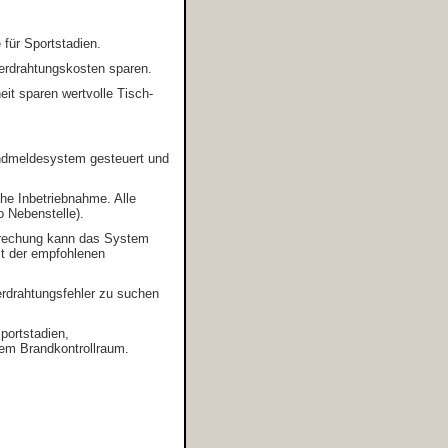
 für Sportstadien.
erdrahtungskosten sparen.
it sparen wertvolle Tisch-
dmeldesystem gesteuert und
che Inbetriebnahme. Alle
o Nebenstelle).
rbrechung kann das System
it der empfohlenen
erdrahtungsfehler zu suchen
portstadien,
inem Brandkontrollraum.