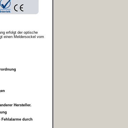
g erfolgt der optische
igt einen Meldersockel vom
erordnung
gen
nderer Hersteller.
gung
e Fehlalarme durch