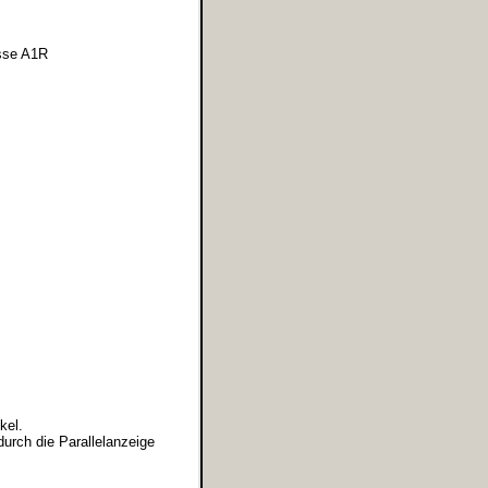
asse A1R
kel.
urch die Parallelanzeige