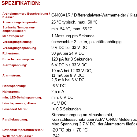
SPEZIFIKATION:
Artikelnummer / Beschreibung /
C4403A1R / Differentialwert-Wärmemelder / Kl
Klasse:
25 °C typisch, max. 50 °C
Anwendungstemperatur:
Statische Temperatur-
min. 54 °C, max. 65 °C
empfindlichkeit:
1 Messung pro Sekunde
Messfrequenz:
überwachter 2-Leiter, polaritätsabhängig
Versorgungsleitung:
:
9 V DC bis 33 V DC
Versorgungsspannung
30 µA bei 24 V DC
Ruhestrom:
120 µA für 3 Sekunden
Einschaltstromspitze:
6 V DC bis 33 V DC
Alarmspannung:
19 mA bei 12-33 V DC;
11 mA bei 9 V DC;
Alarmstrom:
2,5 mA bei 6 V DC
6 V DC
Haltespannung:
2,5 mA
Haltestrom:
min. 6 V DC
min. LED-Schaltspannung:
<1 V DC
Löschspannung Alarm:
> 0,5 Sekunden
Löschzeit Alarm:
Stromversorgung an Minuskontakt,
Kurzschlussschutz über ActiV C4408 Meldersoc
Parallelausgang:
Max Spannung 2,7 V DC, der Alarmstrom fließt d
-20 °C bis + 70 °C
Betriebstemperaturbereich:
IP42
Wetterschutzklasse: