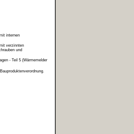
it internen
it verzinnten
chrauben und
gen - Teil 5 (Wärmemelder
r Bauproduktenverordnung.