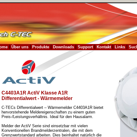
|
|
|
|
|
|
|
ome
Über uns
Produkte
Downloads
Support
Kontakt
Links
Suc
C4403A1R ActiV Klasse A1R
Differentialwert - Wärmemelder
C-TECs Differentialwert – Wärmemelder C4403A1R bietet
hervorstehende Meldereigenschaften zu einem guten
Preis-/Leistungsverhältnis. Ideal für den Hausalarm.
Melder der ActiV Serie sind einsetzbar mit vielen
Konventionellen Brandmelderzentralen, die mit dem
Grenzwertstandard arbeiten. Dies beinhaltet natürlich die