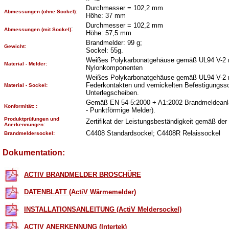
Durchmesser = 102,2 mm
Abmessungen (ohne Sockel):
Höhe: 37 mm
Durchmesser = 102,2 mm
:
Abmessungen (mit Sockel)
Höhe: 57,5 mm
Brandmelder: 99 g;
Gewicht:
Sockel: 55g.
Weißes Polykarbonatgehäuse gemäß UL94 V-2 m
Material - Melder:
Nylonkomponenten
Weißes Polykarbonatgehäuse gemäß UL94 V-2 m
Federkontakten und vernickelten Befestigungss
Material - Sockel:
Unterlegscheiben.
Gemäß EN 54-5:2000 + A1:2002 Brandmeldeanla
Konformität: :
- Punktförmige Melder).
Produktprüfungen und
Zertifikat der Leistungsbeständigkeit gemäß de
Anerkennungen:
C4408 Standardsockel; C4408R Relaissockel
Brandmeldersockel:
Dokumentation:
ACTIV BRANDMELDER BROSCHÜRE
DATENBLATT (ActiV Wärmemelder)
INSTALLATIONSANLEITUNG (ActiV Meldersockel)
ACTIV ANERKENNUNG (Intertek)