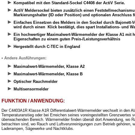
Kompatibel mit den Standard-Sockel C4408 der ActiV Serie.
ActiV Meldersockel bieten zusätzlich einen Feststellmechanismu
Markierungshalter (ID oder Position) und optionalen Anschluss fü
Einfaches Einsetzen des Melders in den Sockel durch Bajonett-V
wird durch einen Klick bestätigt, dies spart Installations- und 
Ein hochwertiger Maximalwert-Wärmemelder der Klasse A1 mit 
Eigenschaften zu einem guten Preis-/Leistungsverhältnis
Hergestellt durch C-TEC in England
• Andere Ausführungen:
Maximalwert-Wärmemelder, Klasse A2
Maximalwert-Wärmemelder, Klasse B
Optischer Rauchmelder
Multisensormelder
FUNKTION / ANWENDUNG:
Der C4403A1R Klasse A1R Differentialwert-Wärmemelder wechselt in den Ala
Temperaturanstieg oder bei Erreichen seines voreingestellten Grenzwertes v
überwachenden Bereich. Wärmemelder finden überall dort Anwendung, wo Ra
betrachten sind, wo Rauch und Luftverunreinigungen zum Betrieb gehören, w
Laderampen, Sägewerke und Nachtklubs.