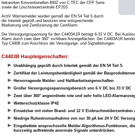
bekannten Konventionellen BMZ von C-TEC der CFP Serie
sowie der Löschsteuerzentrale EP203.
ActiV Wärmemelder wurden gemäß der EN 54 Teil 5 durch
die Intertek geprüft und besitzen eine entsprechende
Markierung und Zertifizierung der CertAlarm.
Die Versorgungsspannung für den C4403A1R beträgt 6-33 V DC. Bei Auslösun
Alarm durch zwei über 360° sichtbare Anzeigeflächen. Der C4403A1R benöt
Typ C4408 zum Anschluss der Versorgungs- und Signalleitungen.
C4403B Haupteigenschaften:
Unabhängig geprüft durch Intertek gemäß der EN 54 Teil 5.
Zertifikat der Leistungsbeständigkeit gemäß der Bauproduktenv
Hervorragende Melder- und Haltbarkeitseigenschaften
Großer Versorgungsspannungsbereich von 6 V DC bis 33 V DC
Zwei über 360° angeordnete rote und sehr helle LED-Alarmanzei
Wetterschutzklasse IP42
Einsetzbar mit vielen Brand- und 12 V Einbruchmelderzentralen a
Niedrige Ruhestromaufnahme von nur 30 µA bei 24 V DC Versor
Eingebettete anspruchsvolle Melder-Algorithmus-Funktionen, di
kurzzeitig auftretende anormale Signale unterdrücken.