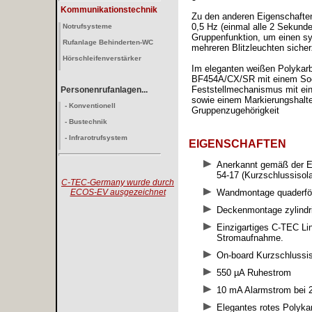
Kommunikationstechnik
Zu den anderen Eigenschaften
0,5 Hz (einmal alle 2 Sekunde
Notrufsysteme
Gruppenfunktion, um einen sy
Rufanlage Behinderten-WC
mehreren Blitzleuchten sicher
Hörschleifenverstärker
Im eleganten weißen Polyka
BF454A/CX/SR mit einem Soc
Feststellmechanismus mit ei
Personenrufanlagen...
sowie einem Markierungshalter
- Konventionell
Gruppenzugehörigkeit
- Bustechnik
- Infrarotrufsystem
EIGENSCHAFTEN
Anerkannt gemäß der EN
54-17 (Kurzschlussisola
C-TEC-Germany wurde durch
ECOS-EV ausgezeichnet
Wandmontage quaderförm
Deckenmontage zylindri
Einzigartiges C-TEC Lin
Stromaufnahme.
On-board Kurzschlussis
550 µA Ruhestrom
10 mA Alarmstrom bei 2
Elegantes rotes Polyk