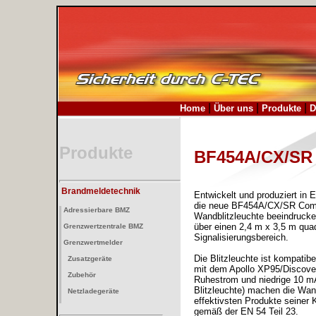
|
|
|
.
Home
Über uns
Produkte
D
Produkte
BF454A/CX/SR 
Brandmeldetechnik
Entwickelt und produziert in 
die neue BF454A/CX/SR Com
Adressierbare BMZ
Wandblitzleuchte beeindruck
über einen 2,4 m x 3,5 m qua
Grenzwertzentrale BMZ
Signalisierungsbereich.
Grenzwertmelder
Die Blitzleuchte ist kompati
Zusatzgeräte
mit dem Apollo XP95/Discover
Zubehör
Ruhestrom und niedrige 10 m
Blitzleuchte) machen die Wand
Netzladegeräte
effektivsten Produkte seiner K
gemäß der EN 54 Teil 23.