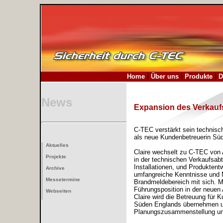
|
|
|
.
Home
Über uns
Produkte
D
News
Expansion des Verkau
C-TEC verstärkt sein technisc
als neue Kundenbetreuerin Sü
Aktuelles
Claire wechselt zu C-TEC von A
Projekte
in der technischen Verkaufsab
Installationen, und Produktentw
Archive
umfangreiche Kenntnisse und
Messetermine
Brandmeldebereich mit sich. M
Führungsposition in der neuen 
Webseiten
Claire wird die Betreuung für
Süden Englands übernehmen u
Planungszusammenstellung und