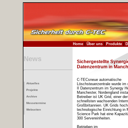
|
|
|
.
Home
Über uns
Produkte
D
News
Sichergestellte Synergi
Datenzentrum in Manches
C-TECsneue automatische
Aktuelles
Löschsteuerzentrale wurde im 
II Datenzentrum im Synergy H
Projekte
Manchester, Nordengland instal
Betreiber ist UK Grid, einer de
Archive
schnellsten wachsenden Interne
Messetermine
Großbritannien. UK Grids hoch
technologische Einrichtung in
Webseiten
Science Park hat eine Kapazit
300 Servereinheiten.
Betrieben im