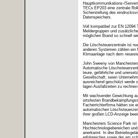
Hauptkommunikations-/Serverr
TECs EP203 eine zentrale Roll
Sicherstellung des eindrucksv
Datenspeichers.
Voll kompatibel zur EN 12094 T
Meldergruppen und zusätzliche
möglichen Brand so schnell wi
Die Löschsteuerzentrale ist nu
anderen Systemen zählen ein N
Klimaanlage nach dem neuesten
John Sweeny von Manchesters El
Automatische Löschsteuerzentral
teure, gefährliche und unerset
Gesellschaft, seien Unternehme
ausreichend geschützt werde o
lagen Ausfallzeiten zu rechnen 
Mit wachsender Gewichtung auf
ortsfesten Brandbekämpfungss
Facherrichterfirma hätten sie e
automatischen Löschsteuerzent
ihrer großen LCD-Anzeige beein
Manchesters Science Park ist 
Hochtechnologiebereichen und 
anerkannt. In drei Betriebsgel
erfolgreiches sowie der am sch